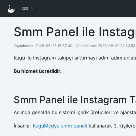
Smm Panel ile Instag
Yayınlanma:
2026-05-25 15:37:40
| Güncelleme:
2026-06-02 22:32:53
Kugu ile Instagram takipçi arttırmayı adım adım anlat
Bu hizmet ücretlidir.
Smm Panel ile Instagram T
Aslında genelde bu sistemi içerik üreticileri ve ajansla
İnsanlar
KuguMedya smm paneli
kullanarak 3. kişiler