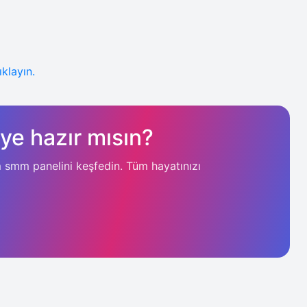
klayın.
e hazır mısın?
 smm panelini keşfedin. Tüm hayatınızı