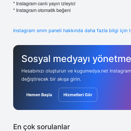
* Instagram canlı yayın izleyici
* Instagram otomatik beğeni
Instagram smm paneli hakkında daha fazla bilgi için tı
Sosyal medyayı yönetmey
Hesabınızı oluşturun ve kugumedya.net Instagram
değiştirecek bir akışa girin.
Hemen Başla
Hizmetleri Gör
En çok sorulanlar