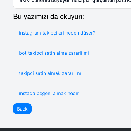
SMM panel ile büyüyen hesaplar gerçekten para ka
Bu yazımızı da okuyun:
instagram takipçileri neden düşer?
bot takipci satin alma zararli mi
takipci satin almak zararli mi
instada begeni almak nedir
Back