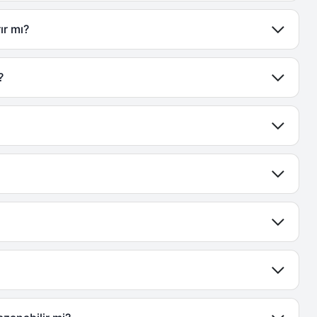
ır mı?
?